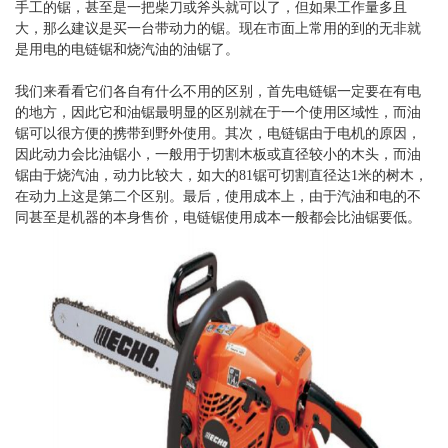
手工的锯，甚至是一把柴刀或斧头就可以了，但如果工作量多且
大，那么建议是买一台带动力的锯。现在市面上常用的到的无非就
是用电的电链锯和烧汽油的油锯了。
我们来看看它们各自有什么不用的区别，首先电链锯一定要在有电
的地方，因此它和油锯最明显的区别就在于一个使用区域性，而油
锯可以很方便的携带到野外使用。其次，电链锯由于电机的原因，
因此动力会比油锯小，一般用于切割木板或直径较小的木头，而油
锯由于烧汽油，动力比较大，如大的81锯可切割直径达1米的树木，
在动力上这是第二个区别。最后，使用成本上，由于汽油和电的不
同甚至是机器的本身售价，电链锯使用成本一般都会比油锯要低。