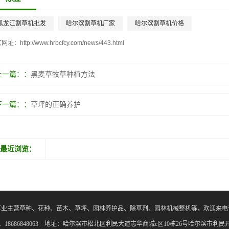
黑龙江割草机批发
哈尔滨割草机厂家
哈尔滨割草机价格
文网址：
http://www.hrbcfcy.com/news/443.html
上一篇：
黑麦草牧草种植方法
下一篇：
草坪的正确养护
最近浏览：
草业主营草种、花种、苗木、草坪、园林养护品、除草剂、园林机械整机等，欢迎来电
168、18686848063 地址：哈尔滨市松北区利民大道志华商城c区10栋26号哈尔滨市利