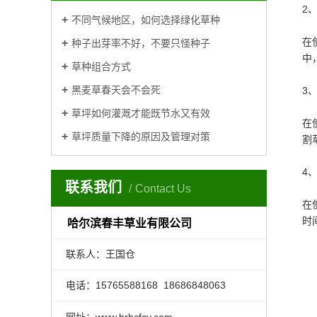
2
不同气候地区，如何选择绿化草种
在
种子出芽率不好，不要只怪种子
中
草种组合方式
黑麦草春天会不会死
3
草坪如何灌溉才能既节水又有效
在
草坪质量下降的原因及管理对策
割
4
联系我们
Contact Us
在
时
哈尔滨春丰草业有限公司
联系人：王国仓
电话：15765588168 18686848063
网址：www.hrbcfcy.com