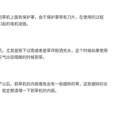
割草机上面有保护罩，由于保护罩带有刀片，在使用的过程
引起的电机烧毁。
机，尤其是刚下过雨或者是草坪刚洒完水，这个时候如果使用
天气比较晴朗的时候割草。
了以后，割草机的内部难免会有一些细碎的草，这些细碎的长
，就定期清理一下割草机的内部。