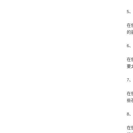
5
在
的
6
在
要
7
在
些
8
在