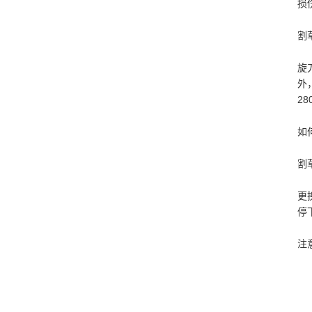
损
割
旋
外
2
如
割
更
停
注