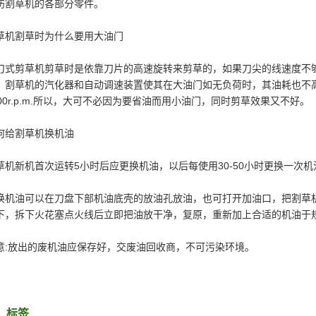
伤割草机的各部分零件。
草机割草时为什么要用大油门
刀式剪草机剪草时是依靠刀片的高速旋转来剪草的，如果刀尖的线速度不
，割草机的汽化器和自动调速装置使其在大油门如无负荷时，其油耗也不高，只
800r.p.m.所以，大可不必因为要省油而用小油门，同时剪草效果又不好。
何给割草机换机油
草机新机首次运转5小时后应更换机油，以后每使用30-50小时更换一次机
换机油可以在刀盘下部机油底壳的放油孔放油，也可打开加油口，把割草
下，拆下火花塞点火线后立即把油放干净，复原，重新加上合适的机油于
意:放出的废机油应保存好，交废油回收商，不可污染环境。
标签