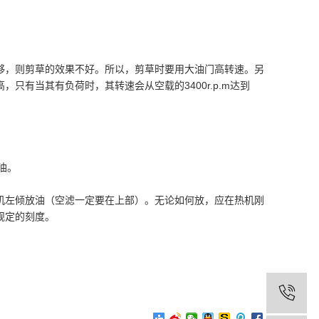
够，则剪草的效果不好。所以，剪草时要用大油门高转速。另
有当其有负荷时，其转速会从空载的3400r.p.m达到
油。
机左倾放油（空滤一定要在上部）。无论如何放，应在热机刚
规定的刻度。